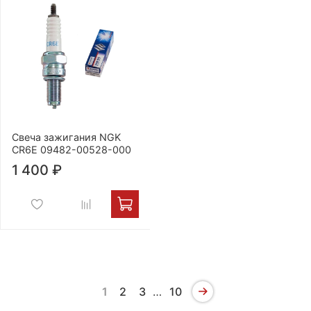
Свеча зажигания NGK
CR6E 09482-00528-000
1 400 ₽
1
2
3
…
10