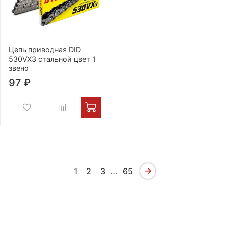
Цепь приводная DID
530VX3 стальной цвет 1
звено
97 ₽
1
2
3
…
65