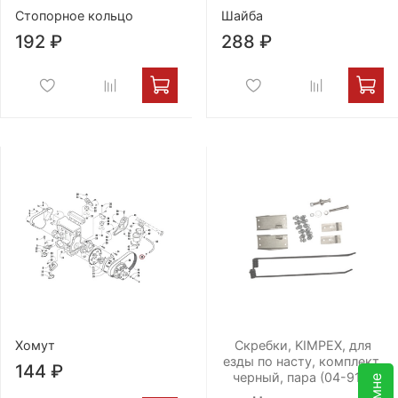
Стопорное кольцо
Шайба
192 ₽
288 ₽
Хомут
Скребки, KIMPEX, для
езды по насту, комплект,
144 ₽
черный, пара (04-910)