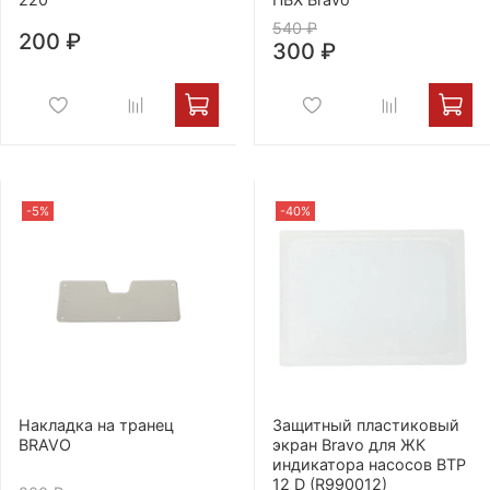
540 ₽
200 ₽
300 ₽
-5%
-40%
Накладка на транец
Защитный пластиковый
BRAVO
экран Bravo для ЖК
индикатора насосов BTP
12 D (R990012)