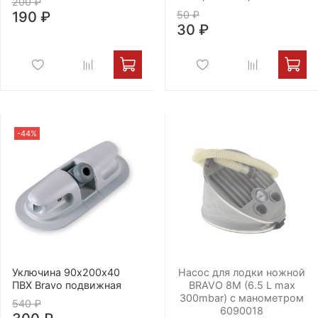
200 ₽
190 ₽
50 ₽
30 ₽
-44%
Уключина 90х200х40
Насос для лодки ножной
ПВХ Bravo подвижная
BRAVO 8M (6.5 L max
300mbar) с манометром
540 ₽
6090018