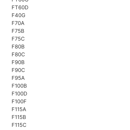
FT60D
F40G
F70A
F75B
F75C
F80B
F80C
F90B
F90C
F95A
F100B
F100D
F100F
F115A
F115B
F115C