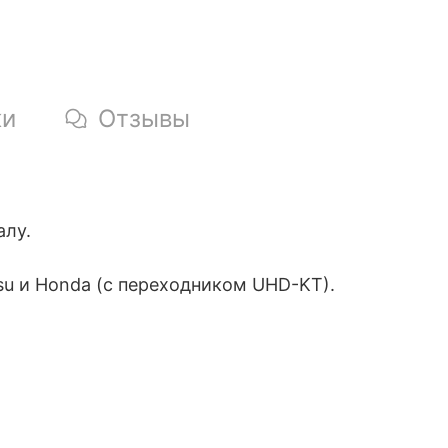
ки
Отзывы
алу.
su и Honda (с переходником UHD-KT).