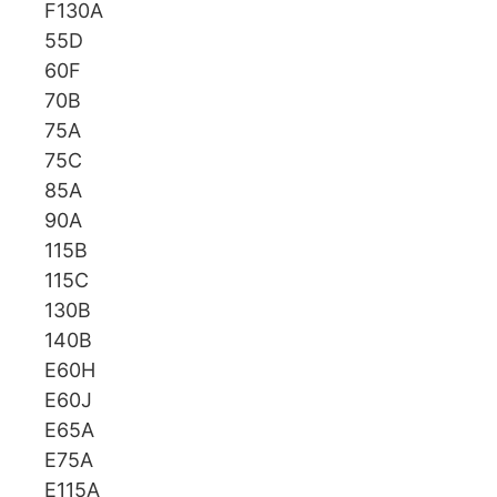
F130A
55D
60F
70B
75A
75C
85A
90A
115B
115C
130B
140B
E60H
E60J
E65A
E75A
E115A