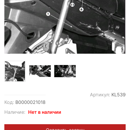
Артикул:
KL539
Код:
В0000021018
Наличие:
Нет в наличии