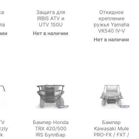
са
Защита для
Откидное
IRBIS ATV и
крепление
ла
UTV 150U
ружья Yamaha
VK540 IV-V
чии
Нет в наличии
Нет в наличии
TV
Бампер Honda
Бампер
zzly
TRX 420/500
Kawasaki Mule
ak
IRS БуллБар
PRO-FX / FXT /