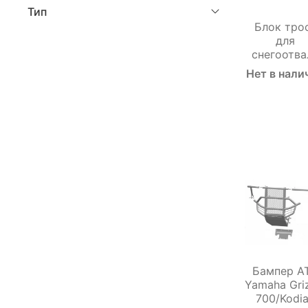
Тип
Блок тро
для
снегоотва
Нет в нали
Бампер A
Yamaha Gri
700/Kodi