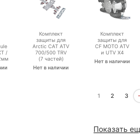
Комплект
Комплект
защиты для
защиты для
ule
Arctic CAT ATV
CF MOTO ATV
XT /
700/500 TRV
и UTV X4
2мм
(7 частей)
Нет в наличии
чии
Нет в наличии
1
2
3
Показать е