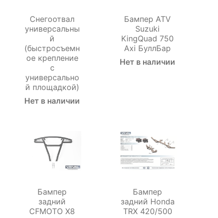
Снегоотвал
Бампер ATV
универсальны
Suzuki
й
KingQuad 750
(быстросъемн
Axi БуллБар
ое крепление
Нет в наличии
с
универсально
й площадкой)
Нет в наличии
Бампер
Бампер
задний
задний Honda
CFMOTO Х8
TRX 420/500