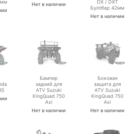
2мм
DX / DXT
Нет в наличии
Буллбар 42мм
чии
Нет в наличии
Бампер
Боковая
nda
задний для
защита для
RS
ATV Suzuki
ATV Suzuki
KingQuad 750
KingQuad 750
чии
Axi
Axi
Нет в наличии
Нет в наличии