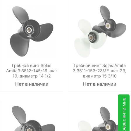
Гребной винт Solas
Гребной винт Solas Amita
Amita3 3512-145-19, шаг
3 3511-153-23MF, шаг 23,
19, диаметр 14 1/2
диаметр 15 3/10
Нет в наличии
Нет в наличии
Перезвоните мне