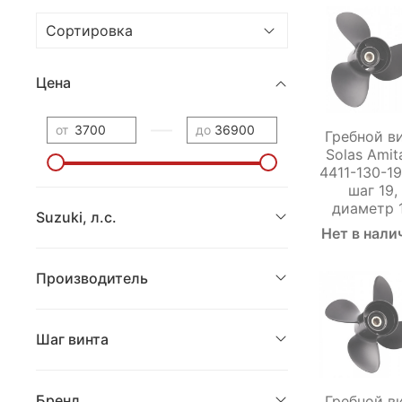
Цена
—
от
до
Гребной в
Solas Amit
4411-130-1
шаг 19,
диаметр 
Suzuki, л.с.
Нет в нали
Производитель
Шаг винта
Бренд
Гребной в