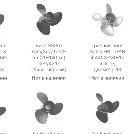
инт
Винт BSPro
Гребной винт
a 3
Yam/Suz/Toh/H
Solas HR TITAN
9MF,
on (70-140л.с)
4 4453-130-17,
13-1/4x17
шаг 17,
13
(15шл. черный)
диаметр 13
чии
Нет в наличии
Нет в наличии
инт
Гребной винт
Гребной винт