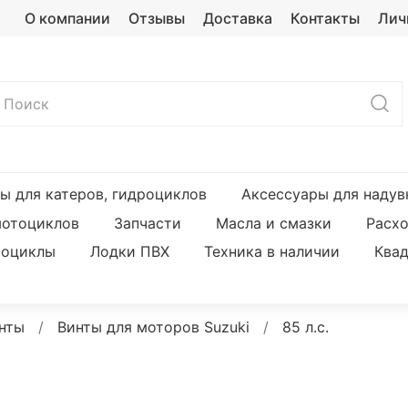
О компании
Отзывы
Доставка
Контакты
Лич
ы для катеров, гидроциклов
Аксессуары для надув
мотоциклов
Запчасти
Масла и смазки
Расх
оциклы
Лодки ПВХ
Техника в наличии
Ква
нты
Винты для моторов Suzuki
85 л.с.