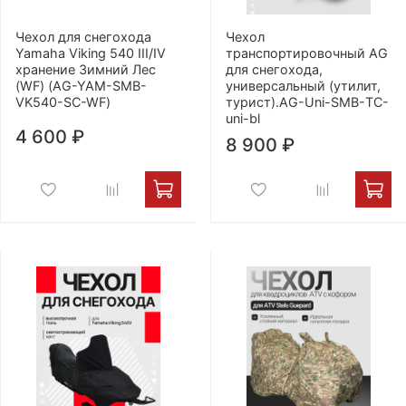
Чехол для снегохода
Чехол
Yamaha Viking 540 III/IV
транспортировочный AG
хранение Зимний Лес
для снегохода,
(WF) (AG-YAM-SMB-
универсальный (утилит,
VK540-SC-WF)
турист).AG-Uni-SMB-ТС-
uni-bl
4 600 ₽
8 900 ₽