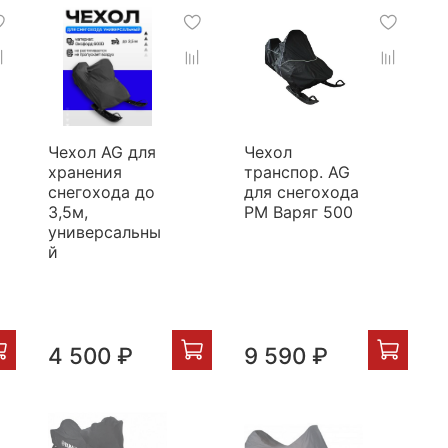
Чехол AG для
Чехол
хранения
транспор. AG
снегохода до
для снегохода
3,5м,
РМ Варяг 500
универсальны
й
4 500 ₽
9 590 ₽