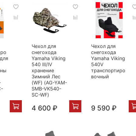
Чехол для
Чехол для
иро
снегохода
снегохода
для
Yamaha Viking
Yamaha Viking
540 III/IV
540V
ьны
хранение
транспортиро
Зимний Лес
вочный
-
(WF) (AG-YAM-
С-
SMB-VK540-
SC-WF)
4 600 ₽
9 590 ₽