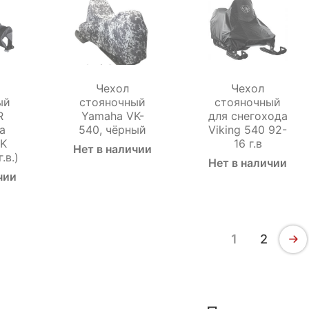
Чехол
Чехол
ый
стояночный
стояночный
R
Yamaha VK-
для снегохода
а
540, чёрный
Viking 540 92-
VK
16 г.в
Нет в наличии
.в.)
Нет в наличии
чии
1
2