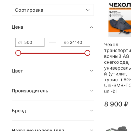
Цена
—
от
до
Чехол
транспорт
вочный AG 
снегохода,
универсал
Цвет
й (утилит,
турист).AG
Uni-SMB-Т
Производитель
uni-bl
8 900 ₽
Бренд
Название модели (для