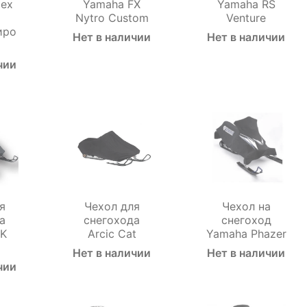
pex
Yamaha FX
Yamaha RS
Nytro Custom
Venture
иро
Нет в наличии
Нет в наличии
чии
я
Чехол для
Чехол на
а
снегохода
снегоход
VK
Аrcic Cat
Yamaha Phazer
Нет в наличии
Нет в наличии
чии