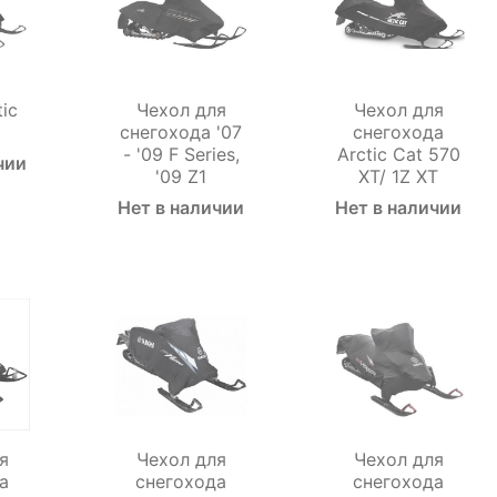
tic
Чехол для
Чехол для
снегохода '07
снегохода
- '09 F Series,
Arctic Cat 570
чии
'09 Z1
XT/ 1Z XT
Нет в наличии
Нет в наличии
я
Чехол для
Чехол для
а
снегохода
снегохода