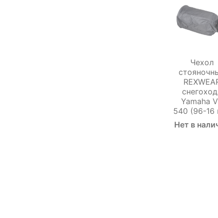
Чехол
стояночн
REXWEA
снегоход
Yamaha 
540 (96-16 г
Нет в нали