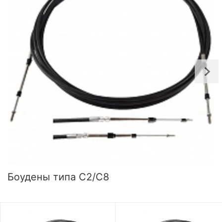
Боудены типа C2/C8