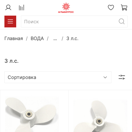
Главная
ВОДА
...
3 л.с.
3 л.с.