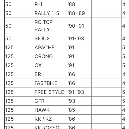
50
R-1
'88
42
50
RALLY 1-S
'88-'89
42
RC TOP
50
'90-'91
41
RALLY
50
SIOUX
'91-'93
41
125
APACHE
'91
52
125
CRONO
'91
52
125
CX
'91
52
125
ER
'86
42
125
FASTBIKE
'86
42
125
FREE STYLE
'91-'93
52
125
GFR
'93
52
125
HAWK
'85
42
125
KK / KZ
'86
42
125
KK ROSSO
'86
42