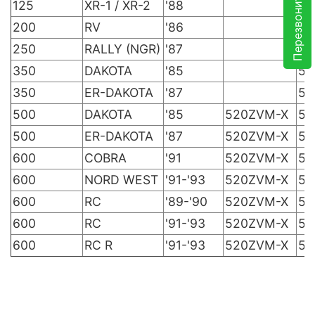
Перезвоните мне
125
XR-1 / XR-2
'88
52
200
RV
'86
52
250
RALLY (NGR)
'87
52
350
DAKOTA
'85
52
350
ER-DAKOTA
'87
52
500
DAKOTA
'85
520ZVM-X
52
500
ER-DAKOTA
'87
520ZVM-X
52
600
COBRA
'91
520ZVM-X
52
600
NORD WEST
'91-'93
520ZVM-X
52
600
RC
'89-'90
520ZVM-X
52
600
RC
'91-'93
520ZVM-X
52
600
RC R
'91-'93
520ZVM-X
52