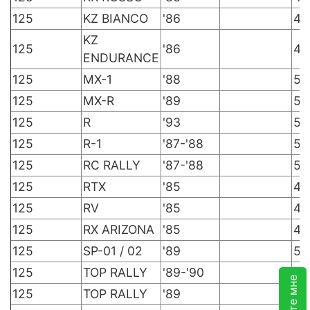
125
KZ BIANCO
'86
42
KZ
125
'86
42
ENDURANCE
125
MX-1
'88
52
125
MX-R
'89
52
125
R
'93
52
125
R-1
'87-'88
52
125
RC RALLY
'87-'88
52
125
RTX
'85
42
125
RV
'85
42
125
RX ARIZONA
'85
42
125
SP-01 / 02
'89
52
125
TOP RALLY
'89-'90
52
125
TOP RALLY
'89
52