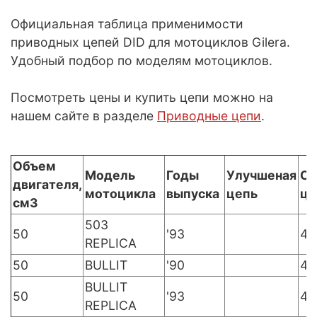
Официальная таблица применимости
приводных цепей DID для мотоциклов Gilera.
Удобный подбор по моделям мотоциклов.
Посмотреть цены и купить цепи можно на
нашем сайте в разделе
Приводные цепи
.
Объем
Модель
Годы
Улучшеная
Ст
двигателя,
мотоцикла
выпуска
цепь
це
см3
503
50
'93
41
REPLICA
50
BULLIT
'90
41
BULLIT
50
'93
41
REPLICA